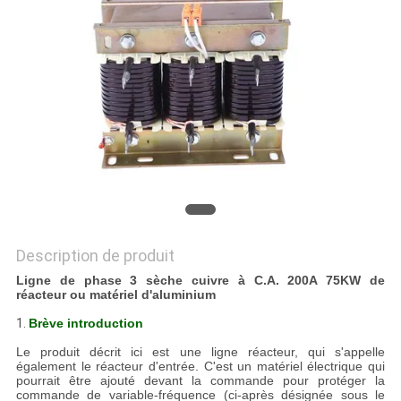
NOUVELLES
DEMANDEZ
UN
DEVIS
PLAN
DU
Description de produit
SITE
Ligne de phase 3 sèche cuivre à C.A. 200A 75KW de
réacteur ou matériel d'aluminium
POLITIQUE
1.
Brève introduction
EN
Le produit décrit ici est une ligne réacteur, qui s'appelle
également le réacteur d'entrée. C'est un matériel électrique qui
MATIÈRE
pourrait être ajouté devant la commande pour protéger la
commande de variable-fréquence (ci-après désignée sous le