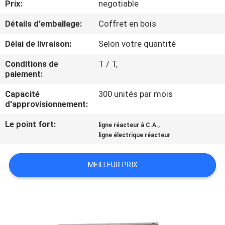
Prix:
negotiable
NOUS
Détails d'emballage:
Coffret en bois
VISITE
Délai de livraison:
Selon votre quantité
DE
Conditions de
T / T,
L'USINE
paiement:
Capacité
300 unités par mois
d'approvisionnement:
CONTRÔLE
DE
Le point fort:
,
ligne réacteur à C.A.
ligne électrique réacteur
LA
QUALITÉ
MEILLEUR PRIX
NOUS
CONTACTER