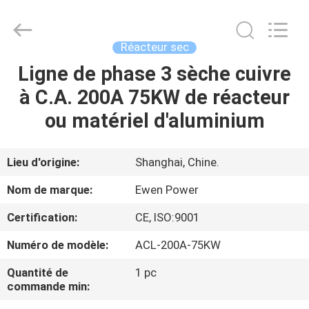
à
C.A.
Supplier.
Copyright
©
Réacteur sec
2019
-
2025
Ligne de phase 3 sèche cuivre
À
Ewen
(Shanghai)
à C.A. 200A 75KW de réacteur
LA
Electrical
Equipment
Co.,
ou matériel d'aluminium
MAISON
Ltd.
All
Rights
Reserved.
Developed
PRODUITS
Lieu d'origine:
Shanghai, Chine.
by
ECER
Nom de marque:
Ewen Power
VIDÉOS
Certification:
CE, ISO:9001
Numéro de modèle:
ACL-200A-75KW
À
PROPOS
Quantité de
1 pc
commande min:
DE