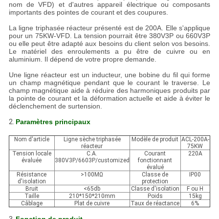
DE
nom de VFD) et d'autres appareil électrique ou composants
importants des pointes de courant et des coupures.
PROTECTION
La ligne triphasée réacteur présenté est de 200A. Elle s'applique
DE
pour un 75KW-VFD. La tension pourrait être 380V3P ou 660V3P
ou elle peut être adapté aux besoins du client selon vos besoins.
Le matériel des enroulements a pu être de cuivre ou en
LA
aluminium. Il dépend de votre propre demande.
VIE
Une ligne réacteur est un inducteur, une bobine du fil qui forme
un champ magnétique pendant que le courant le traverse. Le
PRIVÉE
champ magnétique aide à réduire des harmoniques produits par
la pointe de courant et la déformation actuelle et aide à éviter le
déclenchement de surtension.
2.
Paramètres principaux
Nom d'article
Ligne sèche triphasée
Modèle de produit
ACL-200A-
réacteur
75KW
Tension locale
C.A.
Courant
220A
évaluée
380V3P/6603P/customized
fonctionnant
évalué
Résistance
>100MΩ
Classe de
IP00
d'isolation
protection
Bruit
<65db
Classe d'isolation
F ou H
Taille
210*150*210mm
Poids
15kg
Câblage
Plat de cuivre
Taux de réactance
6%