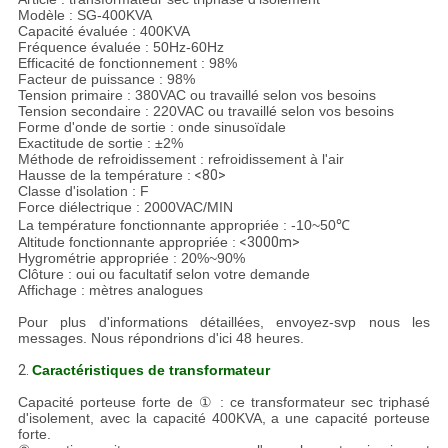
DE
Modèle : SG-400KVA
Capacité évaluée : 400KVA
PROTECTION
Fréquence évaluée : 50Hz-60Hz
Efficacité de fonctionnement : 98%
DE
Facteur de puissance : 98%
Tension primaire : 380VAC ou travaillé selon vos besoins
LA
Tension secondaire : 220VAC ou travaillé selon vos besoins
Forme d'onde de sortie : onde sinusoïdale
VIE
Exactitude de sortie : ±2%
Méthode de refroidissement : refroidissement à l'air
PRIVÉE
Hausse de la température :
<80>
Classe d'isolation : F
Force diélectrique : 2000VAC/MIN
La température fonctionnante appropriée : -10~50℃
Altitude fonctionnante appropriée :
<3000m>
Hygrométrie appropriée : 20%~90%
Clôture : oui ou facultatif selon votre demande
Affichage : mètres analogues
Pour plus d'informations détaillées, envoyez-svp nous les
messages. Nous répondrions d'ici 48 heures.
2.
Caractéristiques de transformateur
Capacité porteuse forte de ① : ce transformateur sec triphasé
d'isolement, avec la capacité 400KVA, a une capacité porteuse
forte.