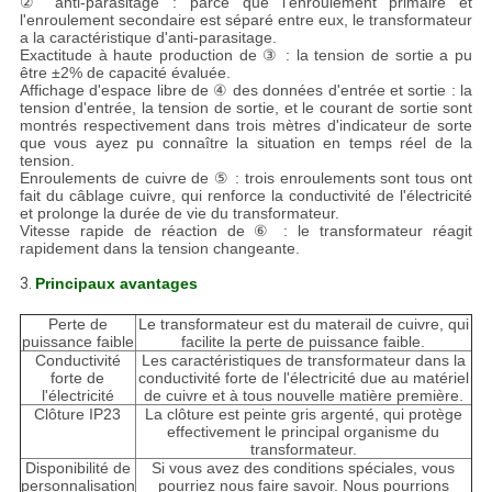
② anti-parasitage : parce que l'enroulement primaire et
l'enroulement secondaire est séparé entre eux, le transformateur
a la caractéristique d'anti-parasitage.
Exactitude à haute production de ③ : la tension de sortie a pu
être ±2% de capacité évaluée.
Affichage d'espace libre de ④ des données d'entrée et sortie : la
tension d'entrée, la tension de sortie, et le courant de sortie sont
montrés respectivement dans trois mètres d'indicateur de sorte
que vous ayez pu connaître la situation en temps réel de la
tension.
Enroulements de cuivre de ⑤ : trois enroulements sont tous ont
fait du câblage cuivre, qui renforce la conductivité de l'électricité
et prolonge la durée de vie du transformateur.
Vitesse rapide de réaction de ⑥ : le transformateur réagit
rapidement dans la tension changeante.
3.
Principaux avantages
Perte de
Le transformateur est du materail de cuivre, qui
puissance faible
facilite la perte de puissance faible.
Conductivité
Les caractéristiques de transformateur dans la
forte de
conductivité forte de l'électricité due au matériel
l'électricité
de cuivre et à tous nouvelle matière première.
Clôture IP23
La clôture est peinte gris argenté, qui protège
effectivement le principal organisme du
transformateur.
Disponibilité de
Si vous avez des conditions spéciales, vous
personnalisation
pourriez nous faire savoir. Nous pourrions