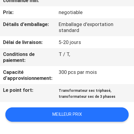
commande min:
NOUS
Prix:
negotiable
VISITE
Détails d'emballage:
Emballage d'exportation
standard
DE
Délai de livraison:
5-20 jours
L'USINE
Conditions de
T / T,
paiement:
CONTRÔLE
Capacité
300 pcs par mois
DE
d'approvisionnement:
LA
Le point fort:
,
Transformateur sec triphasé
QUALITÉ
transformateur sec de 3 phases
NOUS
MEILLEUR PRIX
CONTACTER