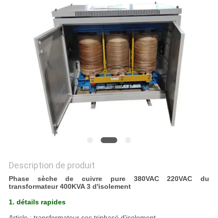
NOUVELLES
DEMANDEZ
UN
DEVIS
PLAN
DU
SITE
Description de produit
POLITIQUE
Phase sèche de cuivre pure 380VAC 220VAC du
transformateur 400KVA 3 d'isolement
EN
1. détails rapides
MATIÈRE
Article : transformateur sec triphasé d'isolement