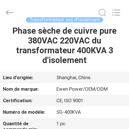
de
3
phases
Supplier.
Copyright
Transformateur sec d'isolement
©
2019
-
Phase sèche de cuivre pure
À
2025
Ewen
380VAC 220VAC du
LA
(Shanghai)
Electrical
Equipment
transformateur 400KVA 3
MAISON
Co.,
Ltd.
All
d'isolement
Rights
Reserved.
PRODUITS
Developed
by
ECER
Lieu d'origine:
Shanghai, Chine.
VIDÉOS
Nom de marque:
Ewen Power/OEM/ODM
Certification:
CE, ISO:9001
À
Numéro de modèle:
SG-400KVA
PROPOS
DE
Quantité de
1 pc