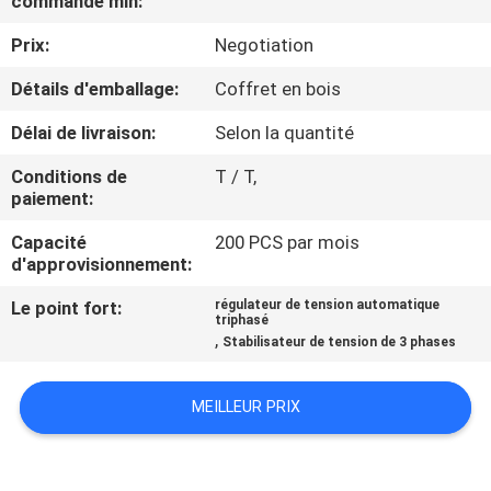
commande min:
NOUS
Prix:
Negotiation
VISITE
Détails d'emballage:
Coffret en bois
DE
Délai de livraison:
Selon la quantité
L'USINE
Conditions de
T / T,
paiement:
CONTRÔLE
Capacité
200 PCS par mois
d'approvisionnement:
DE
LA
Le point fort:
régulateur de tension automatique
triphasé
,
QUALITÉ
Stabilisateur de tension de 3 phases
MEILLEUR PRIX
NOUS
CONTACTER