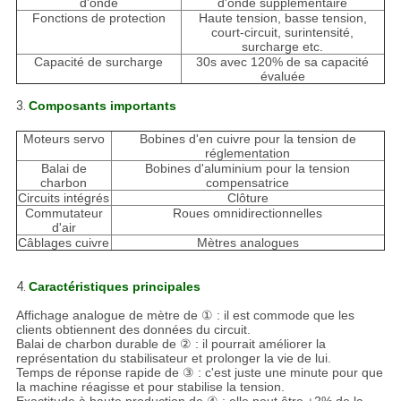
d'onde
d'onde supplémentaire
Fonctions de protection
Haute tension, basse tension,
court-circuit, surintensité,
surcharge etc.
Capacité de surcharge
30s avec 120% de sa capacité
évaluée
3.
Composants importants
Moteurs servo
Bobines d'en cuivre pour la tension de
réglementation
Balai de
Bobines d'aluminium pour la tension
charbon
compensatrice
Circuits intégrés
Clôture
Commutateur
Roues omnidirectionnelles
d'air
Câblages cuivre
Mètres analogues
4.
Caractéristiques principales
Affichage analogue de mètre de ① : il est commode que les
clients obtiennent des données du circuit.
Balai de charbon durable de ② : il pourrait améliorer la
représentation du stabilisateur et prolonger la vie de lui.
Temps de réponse rapide de ③ : c'est juste une minute pour que
la machine réagisse et pour stabilise la tension.