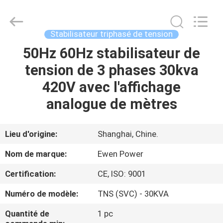
tension
de
3
phases
Fournisseur.
Stabilisateur triphasé de tension
Copyright
©
2019
50Hz 60Hz stabilisateur de
À
-
2024
tension de 3 phases 30kva
LA
avrstabilizer.com.
All
Rights
420V avec l'affichage
MAISON
Reserved.
Developed
by
analogue de mètres
ECER
PRODUITS
Lieu d'origine:
Shanghai, Chine.
VIDÉOS
Nom de marque:
Ewen Power
Certification:
CE, ISO: 9001
À
Numéro de modèle:
TNS (SVC) - 30KVA
PROPOS
DE
Quantité de
1 pc