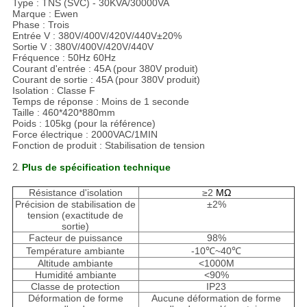
Type : TNS (SVC) - 30KVA/30000VA
Marque : Ewen
Phase : Trois
Entrée V : 380V/400V/420V/440V±20%
Sortie V : 380V/400V/420V/440V
Fréquence : 50Hz 60Hz
Courant d'entrée : 45A (pour 380V produit)
Courant de sortie : 45A (pour 380V produit)
Isolation : Classe F
Temps de réponse : Moins de 1 seconde
Taille : 460*420*880mm
Poids : 105kg (pour la référence)
Force électrique : 2000VAC/1MIN
Fonction de produit : Stabilisation de tension
2.
Plus de spécification technique
Résistance d'isolation
≥2
MΩ
Précision de stabilisation de
±2%
tension (exactitude de
sortie)
Facteur de puissance
98%
Température ambiante
-10℃~40℃
Altitude ambiante
<1000M
Humidité ambiante
<90%
Classe de protection
IP23
Déformation de forme
Aucune déformation de forme