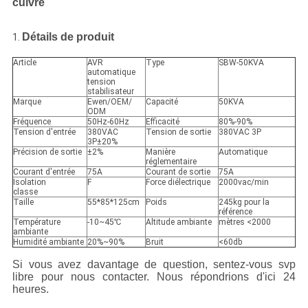
cuivre
DE
PROTECTION
Détails de produit
1.
DE
Article
AVR
Type
SBW-50KVA
LA
automatique
tension
stabilisateur
VIE
Marque
Ewen/OEM/
Capacité
50KVA
ODM
PRIVÉE
Fréquence
50Hz-60Hz
Efficacité
80%-90%
Tension d'entrée
380VAC
Tension de sortie
380VAC 3P
3P±20%
Précision de sortie
±2%
Manière
Automatique
réglementaire
Courant d'entrée
75A
Courant de sortie
75A
Isolation
F
Force diélectrique
2000vac/min
classe
Taille
55*85*125cm
Poids
245kg pour la
référence
Température
-10~45℃
Altitude ambiante
mètres <2000
ambiante
Humidité ambiante
20%~90%
Bruit
<60db
Si vous avez davantage de question, sentez-vous svp
libre pour nous contacter. Nous répondrions d'ici 24
heures.