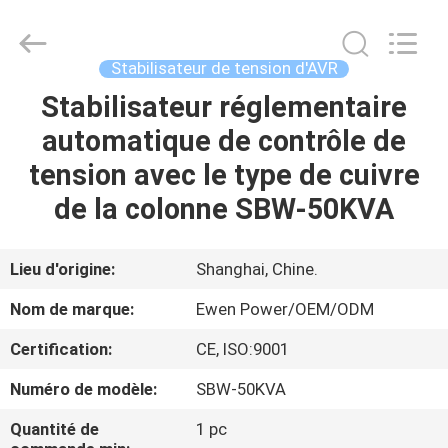
tension
d'AVR
Supplier.
Copyright
©
Stabilisateur de tension d'AVR
2019
-
2025
Stabilisateur réglementaire
À
Ewen
(Shanghai)
automatique de contrôle de
LA
Electrical
Equipment
Co.,
tension avec le type de cuivre
MAISON
Ltd.
All
Rights
de la colonne SBW-50KVA
Reserved.
Developed
PRODUITS
by
ECER
Lieu d'origine:
Shanghai, Chine.
VIDÉOS
Nom de marque:
Ewen Power/OEM/ODM
Certification:
CE, ISO:9001
À
Numéro de modèle:
SBW-50KVA
PROPOS
DE
Quantité de
1 pc