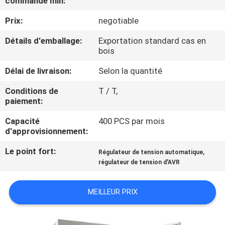
commande min:
NOUS
Prix:
negotiable
VISITE
Détails d'emballage:
Exportation standard cas en
bois
DE
Délai de livraison:
Selon la quantité
L'USINE
Conditions de
T / T,
paiement:
CONTRÔLE
Capacité
400 PCS par mois
DE
d'approvisionnement:
LA
Le point fort:
,
Régulateur de tension automatique
QUALITÉ
régulateur de tension d'AVR
NOUS
MEILLEUR PRIX
CONTACTER